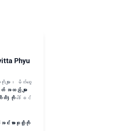
itta Phyu
များ၊ မိတ်ဆွေ
တ် အထည် များ
တိ) ကို
ဒေါ်ခင်
အင်းအားစုတို့ကို