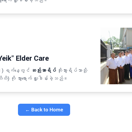
ွားရောက် လှူဒါန်းခဲ့သည်။
Yeik" Elder Care
) ရက်နေ့တွင်
ဆည်းဆာရိပ်
ဘိုးဘွားရိပ်သာသို့
) ကို သွားရောက် လှူဒါန်းခဲ့သည်။
← Back to Home