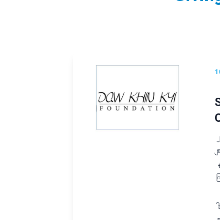
1
၂
မ
န
က
ဒ