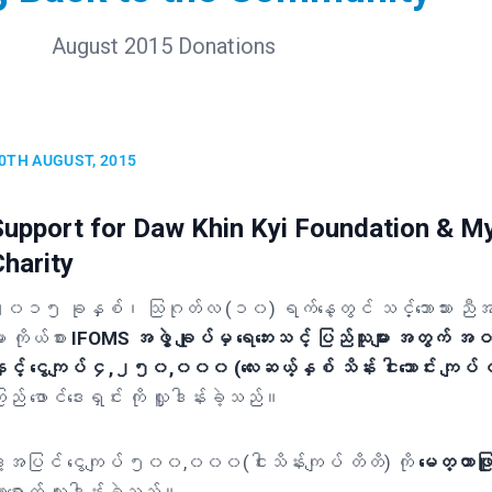
August 2015 Donations
0TH AUGUST, 2015
Support for Daw Khin Kyi Foundation & My
Charity
၀၁၅ ခုနှစ်၊ သြဂုတ်လ (၁၀) ရက်နေ့တွင် သင်္ဘောသား ညီအကို
ျား ကိုယ်စား
IFOMS အဖွဲ့ ချုပ်မှ ရေဘေးသင့် ပြည်သူများ အတွက် အဝ
ှင့် ငွေကျပ် ၄,၂၅၀,၀၀၀ (လေးဆယ့်နှစ် သိန်း ငါးသောင်း ကျပ် တိ
ြည် ဖောင်ဒေးရှင်း ကို လှူဒါန်းခဲ့သည်။
ါ့အပြင် ငွေကျပ် ၅၀၀,၀၀၀(ငါးသိန်းကျပ် တိတိ) ကို
မေတ္တာဖြူ