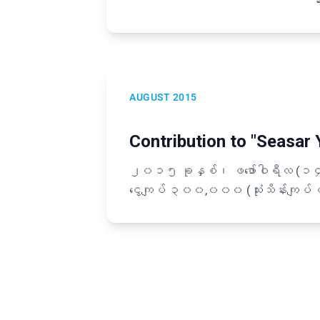
သ
AUGUST 2015
Contribution to "Seasar 
၂၀၁၅ ခုနှစ်၊ ဖဖော်ဝါရီလ (၁၄
ငွေကျပ် ၃၀၀,၀၀၀ (သုံးသိန်းကျပ် တိတိ