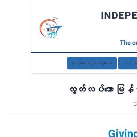
INDEP
The on
လုပ်ဆောင်ချက်များ
သင့်အ
လွတ်လပ်သော မြန်မာ
C
Givin